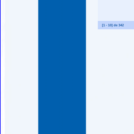
[
1
-
10
] de
342